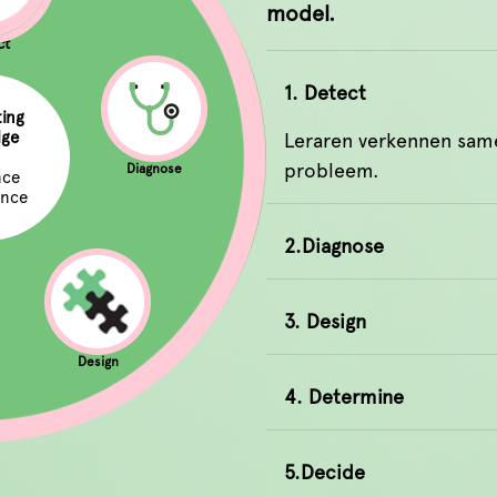
model.
ct
1. Detect
ing
dge
Leraren verkennen sam
probleem.
Diagnose
nce
ence
2.Diagnose
3. Design
Design
4. Determine
5.Decide