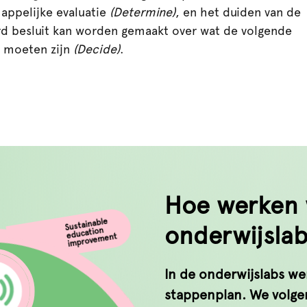
appelijke evaluatie
(Determine)
, en het duiden van de
d besluit kan worden gemaakt over wat de volgende
u moeten zijn
(Decide)
.
Hoe werken 
onderwijsla
Sustainable
education
improvement
In de onderwijslabs w
stappenplan. We volgen