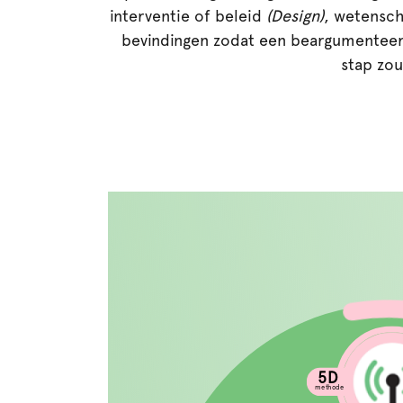
interventie of beleid
(Design)
, wetensch
bevindingen zodat een beargumenteer
stap zo
5D
methode