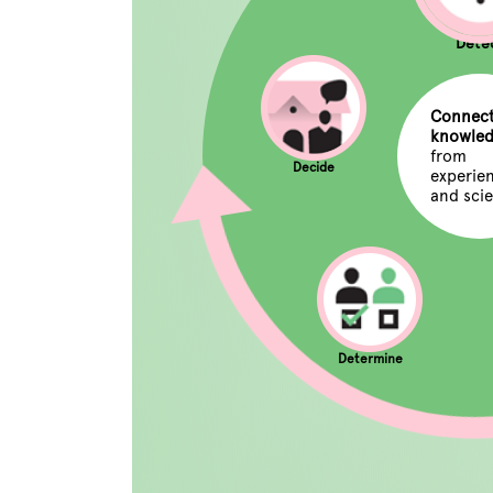
Dete
Connect
knowle
from
Decide
experie
and sci
Determine