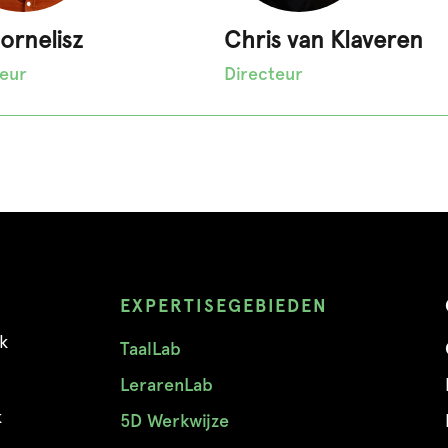
Cornelisz
Chris van Klaveren
teur
Directeur
EXPERTISEGEBIEDEN
k
TaalLab
LerarenLab
k
5D Werkwijze