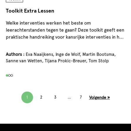
Pr
Toolkit Extra Lessen
De
Welke interventies werken het beste om
en
leerachterstanden tegen te gaan? Deze toolkit geeft een
praktische handreiking voor kansrijke interventies in h...
Au
Authors :
Eva Naaijkens,
Inge de Wolf,
Martin Bootsma,
Sanne van Wetten,
Tijana Prokic-Breuer,
Tom Stolp
1
2
3
…
7
Volgende »